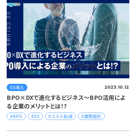
DX導入
2023.10.12
BPO×DXで進化するビジネス〜BPO活用によ
る企業のメリットとは！?
#BPO
#DX
#コスト削減
#業務委託