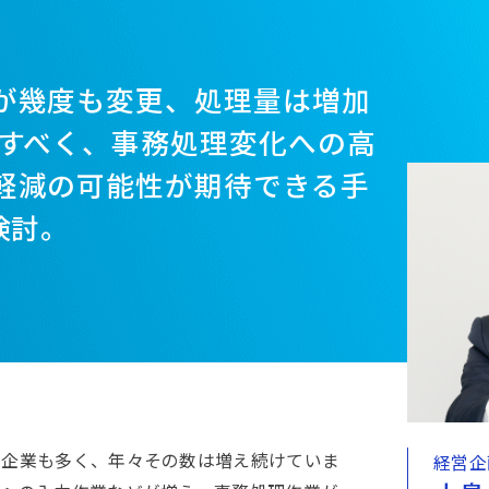
が幾度も変更、処理量は増加
決すべく、事務処理変化への高
軽減の可能性が期待できる手
検討。
る企業も多く、年々その数は増え続けていま
経営企