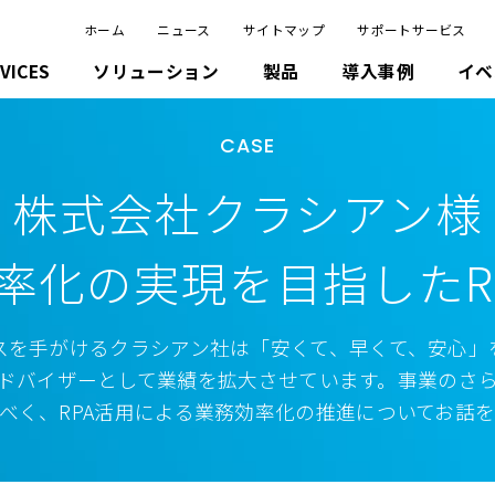
ホーム
ニュース
サイトマップ
サポートサービス
VICES
ソリューション
製品
導入事例
イベ
CASE
株式会社クラシアン様
率化の実現を
目指したR
スを手がけるクラシアン社は「安くて、早くて、安心」
ドバイザーとして業績を拡大させています。事業のさ
べく、RPA活用による業務効率化の推進についてお話