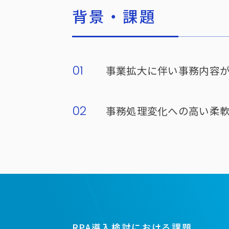
背景・課題
01
事業拡大に伴い事務内容
02
事務処理変化への高い柔軟
RPA導入検討における課題