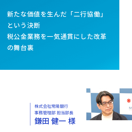
新たな価値を生んだ「二行協働」
という決断
税公金業務を一気通貫にした改革
の舞台裏
株式会社常陽銀行
事務管理部 担当部長
鎌田 健一 様