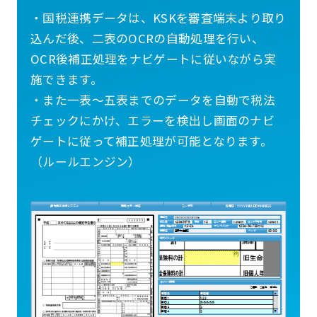
・国税連携データは、KSKを審査端末より取り
込んだ後、二表のOCRの自動処理を行い、
OCR後補正処理をナビゲートに従いながら実
施できます。
・また一表～五表までのデータを自動で税法
チェックにかけ、エラーを検出し画面のナビ
ゲートに従って補正処理が可能となります。
（ルールエンジン）